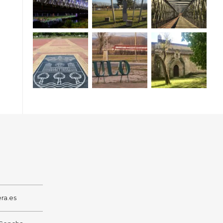
ra.es