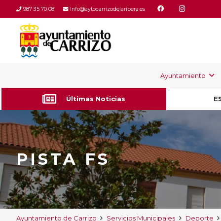
987 35 70 08
Info@aytocarrizodelaribera.es
Ayuntamiento
Últimas Noticias
E
PISTA FS
Ayuntamiento de Carrizo
Servicios Municipales
Deporte