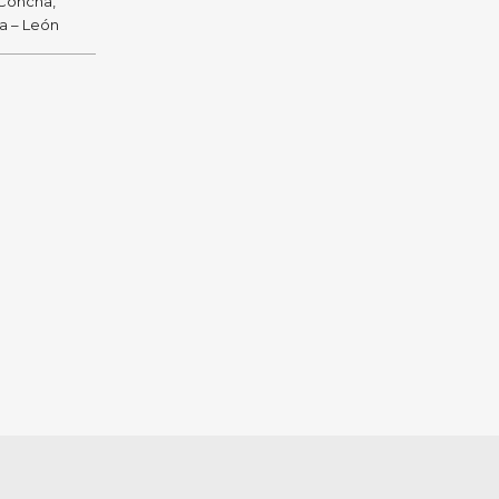
 Concha,
ra – León