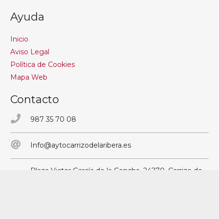
Ayuda
Inicio
Aviso Legal
Política de Cookies
Mapa Web
Contacto
987 35 70 08
Info@aytocarrizodelaribera.es
Plaza Victor García de la Concha, 24270, Carrizo de
la Ribera – León
Síguenos en Facebook
Síguenos en Instagram