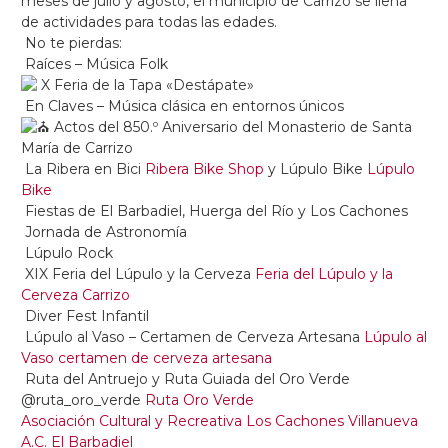
meses de julio y agosto, el municipio de Carrizo se llena
de actividades para todas las edades.
No te pierdas:
Raíces – Música Folk
X Feria de la Tapa «Destápate»
En Claves – Música clásica en entornos únicos
Actos del 850.º Aniversario del Monasterio de Santa
María de Carrizo
La Ribera en Bici
Ribera Bike Shop
y Lúpulo Bike
Lúpulo
Bike
Fiestas de El Barbadiel, Huerga del Río y Los Cachones
Jornada de Astronomía
Lúpulo Rock
XIX Feria del Lúpulo y la Cerveza
Feria del Lúpulo y la
Cerveza Carrizo
Diver Fest Infantil
Lúpulo al Vaso – Certamen de Cerveza Artesana
Lúpulo al
Vaso certamen de cerveza artesana
Ruta del Antruejo y Ruta Guiada del Oro Verde
@ruta_oro_verde
Ruta Oro Verde
Asociación Cultural y Recreativa Los Cachones Villanueva
A.C. El Barbadiel