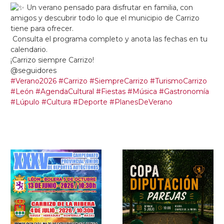
Un verano pensado para disfrutar en familia, con
amigos y descubrir todo lo que el municipio de Carrizo
tiene para ofrecer.
Consulta el programa completo y anota las fechas en tu
calendario.
¡Carrizo siempre Carrizo!
@seguidores
#Verano2026
#Carrizo
#SiempreCarrizo
#TurismoCarrizo
#León
#AgendaCultural
#Fiestas
#Música
#Gastronomía
#Lúpulo
#Cultura
#Deporte
#PlanesDeVerano