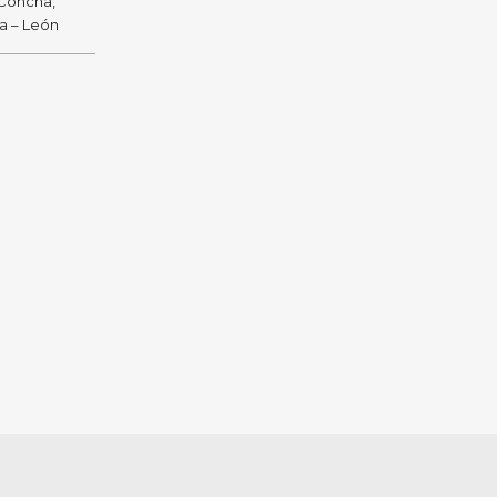
 Concha,
ra – León