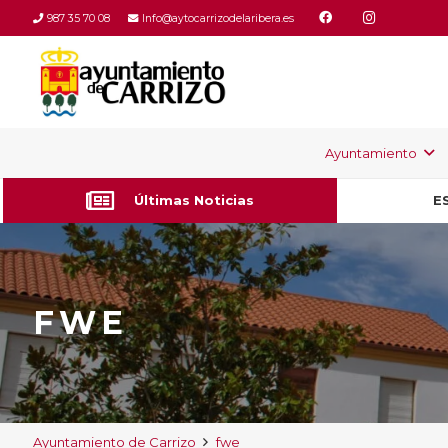
987 35 70 08
Info@aytocarrizodelaribera.es
Ayuntamiento
Últimas Noticias
E
FWE
Ayuntamiento de Carrizo
fwe