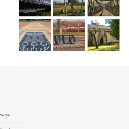
ra.es