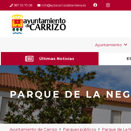
987 35 70 08
Info@aytocarrizodelaribera.es
Ayuntamiento
Últimas Noticias
E
PARQUE DE LA NEG
Ayuntamiento de Carrizo
Parques públicos
Parque de La N