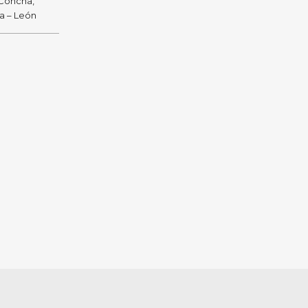
 Concha,
ra – León