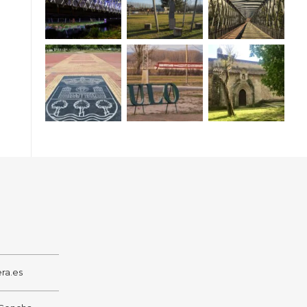
ra.es