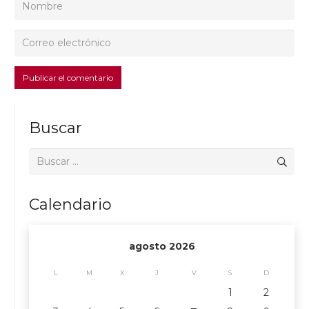
Publicar el comentario
Buscar
Buscar:
Calendario
agosto 2026
L
M
X
J
V
S
D
1
2