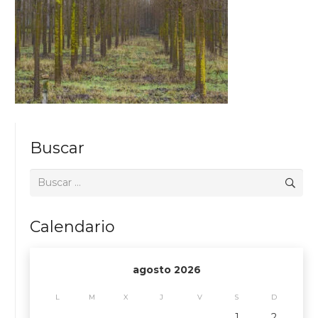
Buscar
Buscar:
Calendario
agosto 2026
L
M
X
J
V
S
D
1
2