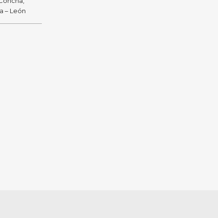
 Concha,
ra – León