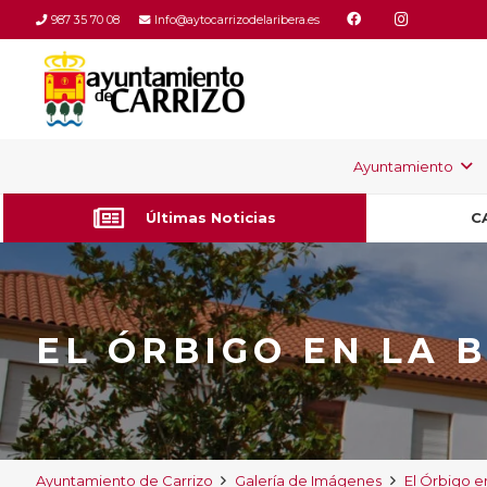
987 35 70 08
Info@aytocarrizodelaribera.es
Ayuntamiento
SO 2026-2027
Últimas Noticias
C
EL ÓRBIGO EN LA B
Ayuntamiento de Carrizo
Galería de Imágenes
El Órbigo en