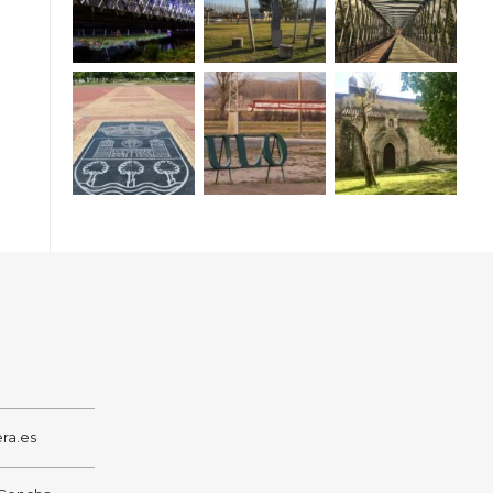
ra.es