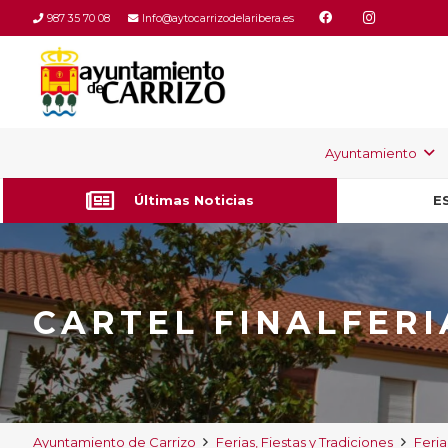
987 35 70 08
Info@aytocarrizodelaribera.es
Ayuntamiento
Últimas Noticias
E
CARTEL FINALFERI
Ayuntamiento de Carrizo
Ferias, Fiestas y Tradiciones
Feria