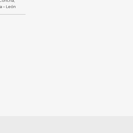
 Concha,
ra – León