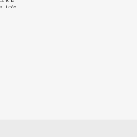
 Concha,
ra – León