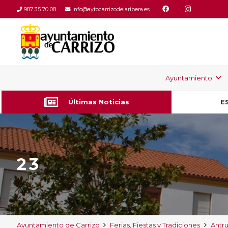
987 35 70 08
Info@aytocarrizodelaribera.es
Ayuntamiento
Últimas Noticias
E
23
Ayuntamiento de Carrizo
Ferias, Fiestas y Tradiciones
Antr