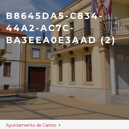
B8645DA5-C834-
44A2-AC7C-
BA3EEA0E3AAD (2)
Ayuntamiento de Carrizo