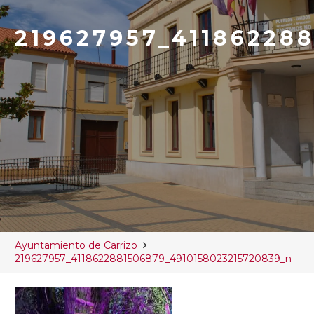
219627957_41186228
Ayuntamiento de Carrizo
219627957_4118622881506879_4910158023215720839_n