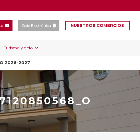
NUESTROS COMERCIOS
to
Sede Electrónica
Turismo y ocio
SO 2026-2027
C
07120850568_O