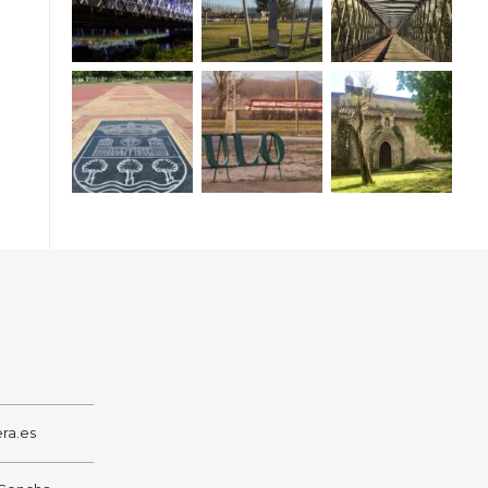
ra.es