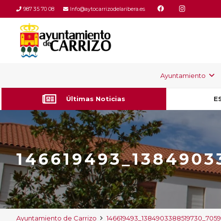
987 35 70 08
Info@aytocarrizodelaribera.es
Ayuntamiento
Últimas Noticias
E
146619493_1384903
Ayuntamiento de Carrizo
146619493_1384903388519730_705