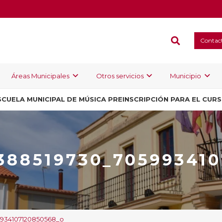
Contac
Áreas Municipales
Otros servicios
Municipio
SCUELA MUNICIPAL DE MÚSICA PREINSCRIPCIÓN PARA EL CUR
388519730_70599341
9934107120850568_o