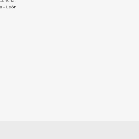
 Concha,
ra – León