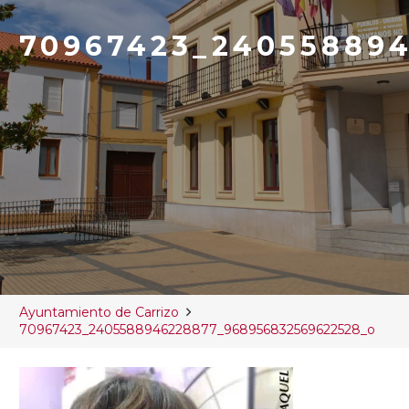
70967423_24055889
Ayuntamiento de Carrizo
70967423_2405588946228877_968956832569622528_o