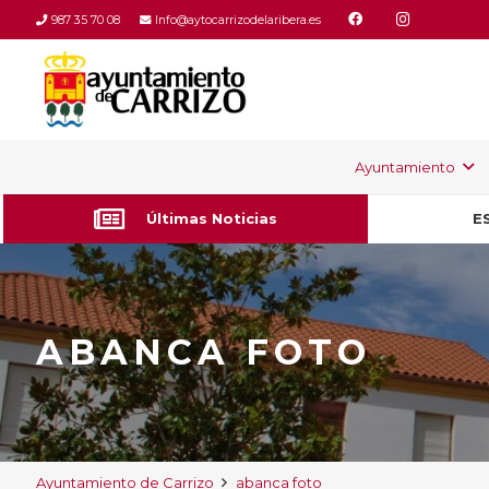
987 35 70 08
Info@aytocarrizodelaribera.es
Ayuntamiento
Últimas Noticias
E
ABANCA FOTO
Ayuntamiento de Carrizo
abanca foto