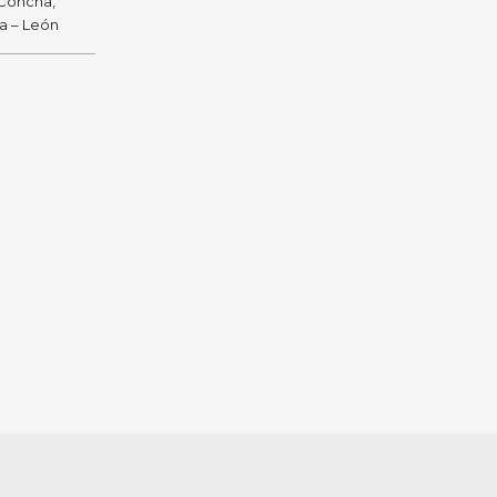
 Concha,
ra – León