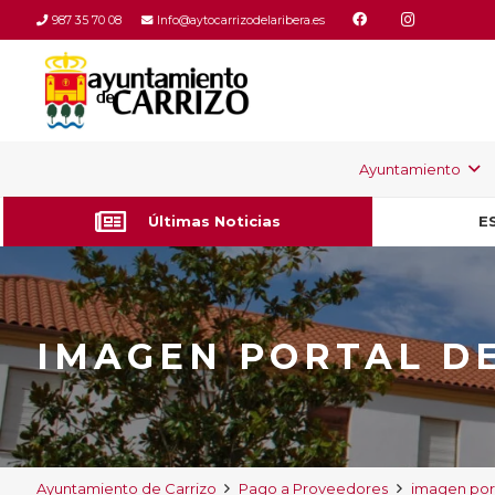
987 35 70 08
Info@aytocarrizodelaribera.es
Ayuntamiento
Últimas Noticias
E
IMAGEN PORTAL D
Ayuntamiento de Carrizo
Pago a Proveedores
imagen por