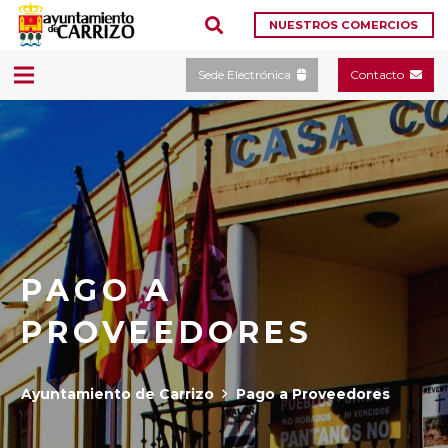
NUESTROS COMERCIOS
Sede Electrónica
Contacto
PAGO A
PROVEEDORES
Ayuntamiento de Carrizo
Pago a Proveedores