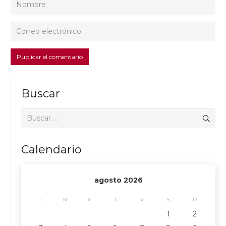
Publicar el comentario
Buscar
Buscar:
Calendario
agosto 2026
L
M
X
J
V
S
D
1
2