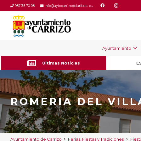
987 35 70 08
Info@aytocarrizodelaribera.es
Ayuntamiento
Últimas Noticias
E
ROMERIA DEL VILL
Ayuntamiento de Carrizo
Ferias, Fiestas y Tradiciones
Fiest