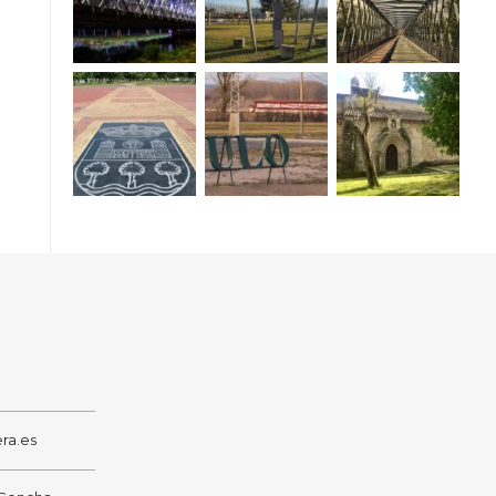
ra.es