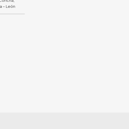
 Concha,
ra – León