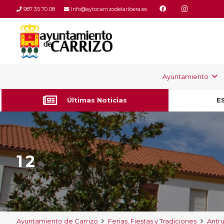
987 35 70 08
Info@aytocarrizodelaribera.es
Ayuntamiento
Últimas Noticias
E
12
Ayuntamiento de Carrizo
Ferias, Fiestas y Tradiciones
Antr