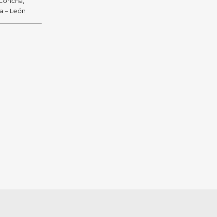
 Concha,
ra – León