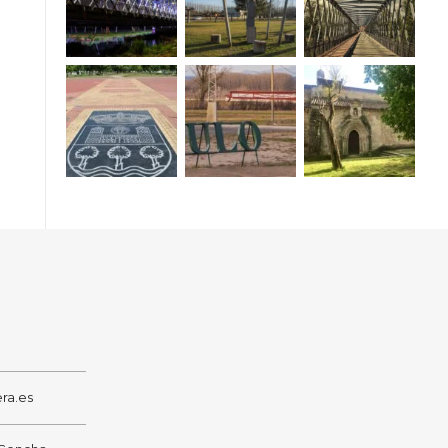
ra.es