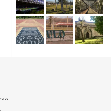
ra.es