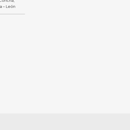
 Concha,
ra – León