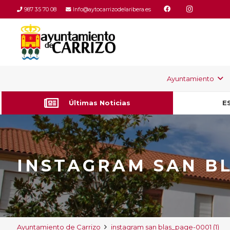
987 35 70 08
Info@aytocarrizodelaribera.es
Ayuntamiento
Últimas Noticias
E
INSTAGRAM SAN BL
Ayuntamiento de Carrizo
instagram san blas_page-0001 (1)