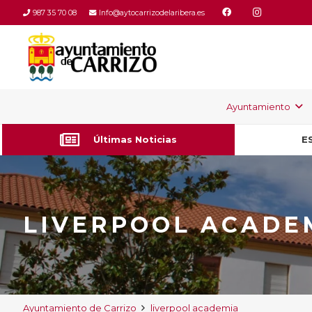
987 35 70 08
Info@aytocarrizodelaribera.es
Ayuntamiento
Últimas Noticias
E
LIVERPOOL ACADE
Ayuntamiento de Carrizo
liverpool academia