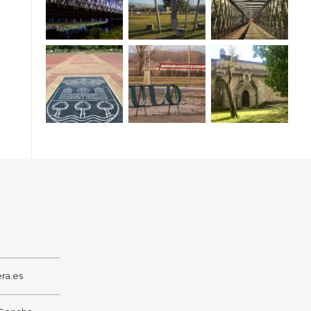
ra.es