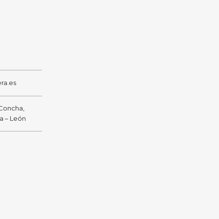
ra.es
 Concha,
ra – León