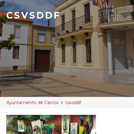
CSVSDDF
Ayuntamiento de Carrizo
csvsddf