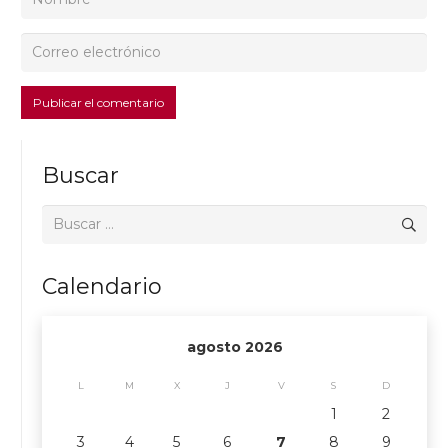
Publicar el comentario
Buscar
Buscar:
Calendario
agosto 2026
L
M
X
J
V
S
D
1
2
3
4
5
6
7
8
9