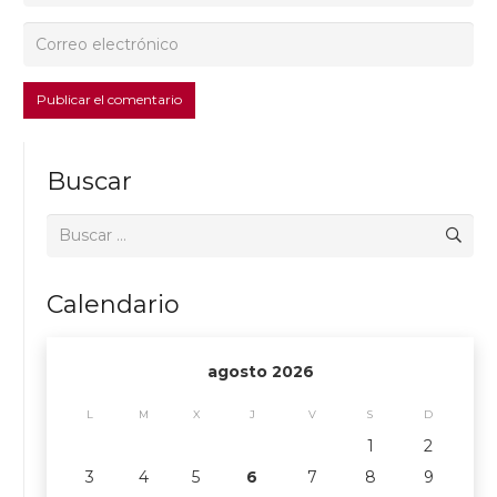
Publicar el comentario
Buscar
Buscar:
Calendario
agosto 2026
L
M
X
J
V
S
D
1
2
3
4
5
6
7
8
9