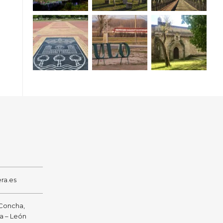
ra.es
 Concha,
ra – León