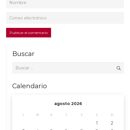
Publicar el comentario
Buscar
Buscar:
Calendario
agosto 2026
L
M
X
J
V
S
D
1
2