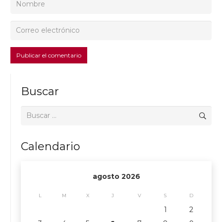
Publicar el comentario
Buscar
Buscar:
Calendario
agosto 2026
L
M
X
J
V
S
D
1
2