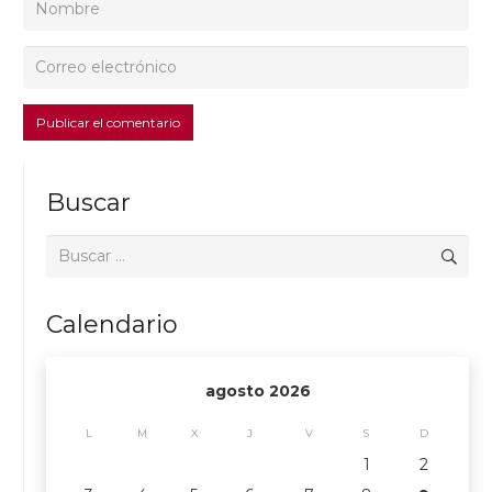
Publicar el comentario
Buscar
Buscar:
Calendario
agosto 2026
L
M
X
J
V
S
D
1
2