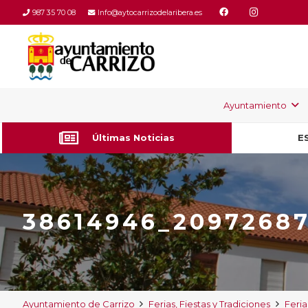
987 35 70 08
Info@aytocarrizodelaribera.es
Ayuntamiento
Últimas Noticias
E
38614946_2097268
Ayuntamiento de Carrizo
Ferias, Fiestas y Tradiciones
Feria