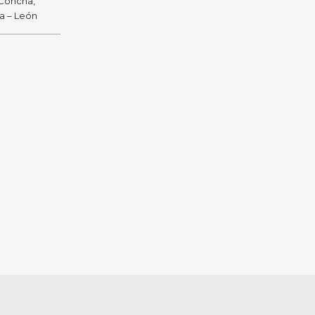
 Concha,
ra – León