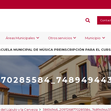
Contac
Áreas Municipales
Otros servicios
Municipio
SCUELA MUNICIPAL DE MÚSICA PREINSCRIPCIÓN PARA EL CUR
770285584_74894944
 del Lúpulo y la Cerveza
38614946_2097268770285584_748949443