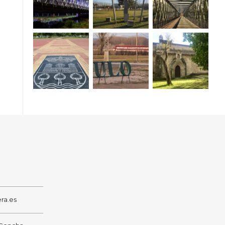
ra.es