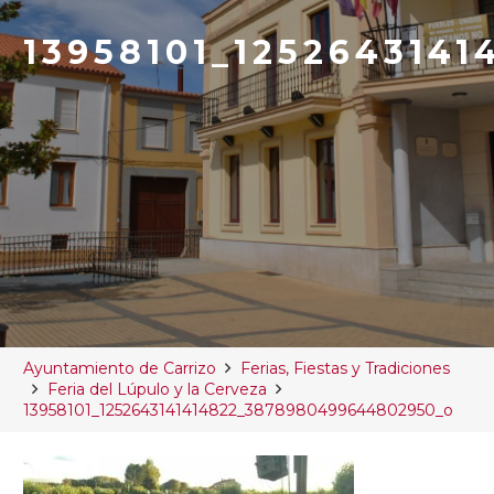
13958101_125264314
Ayuntamiento de Carrizo
Ferias, Fiestas y Tradiciones
Feria del Lúpulo y la Cerveza
13958101_1252643141414822_3878980499644802950_o