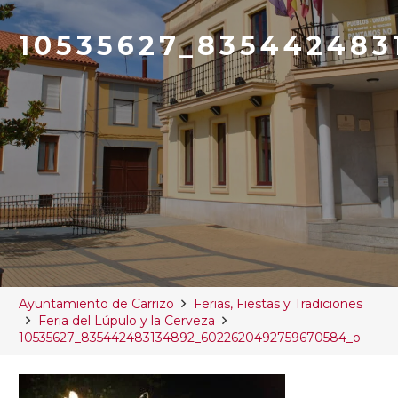
10535627_835442483
Ayuntamiento de Carrizo
Ferias, Fiestas y Tradiciones
Feria del Lúpulo y la Cerveza
10535627_835442483134892_6022620492759670584_o