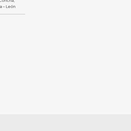
 Concha,
ra – León