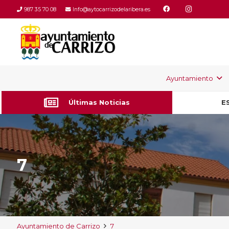
987 35 70 08
Info@aytocarrizodelaribera.es
Ayuntamiento
Últimas Noticias
E
7
Ayuntamiento de Carrizo
7