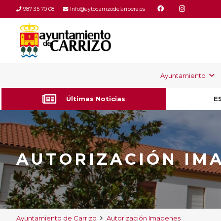
987 35 70 08
Info@aytocarrizodelaribera.es
Ayuntamiento
Últimas Noticias
E
AUTORIZACIÓN IM
Ayuntamiento de Carrizo
Autorización Imagenes