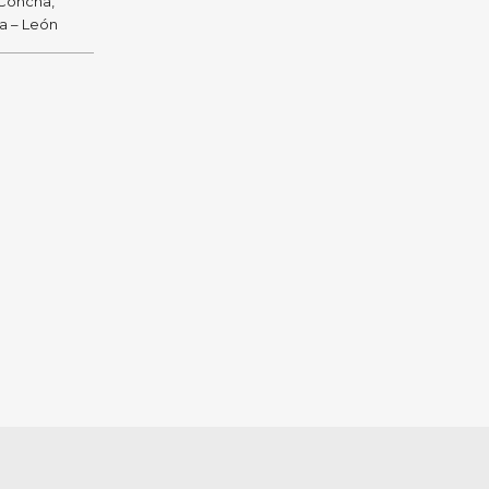
 Concha,
ra – León