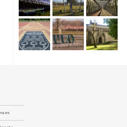
ra.es