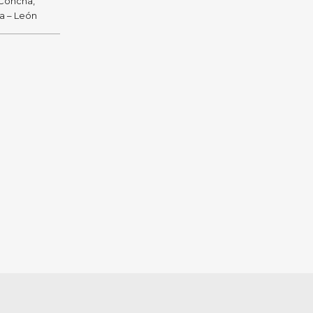
 Concha,
ra – León