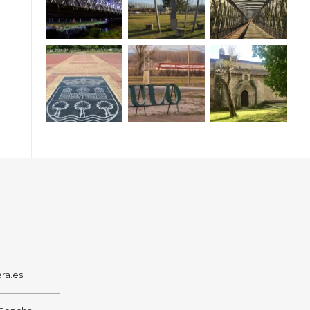
ra.es