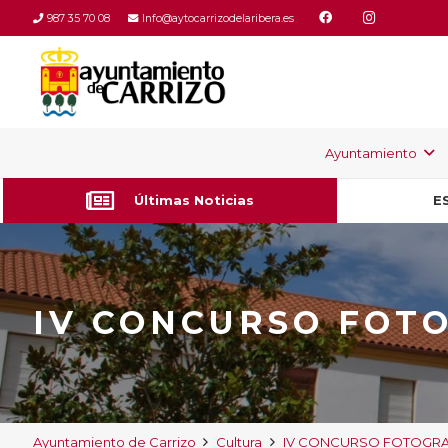
987 35 70 08
Info@aytocarrizodelaribera.es
Ayuntamiento
Últimas Noticias
E
IV CONCURSO FOT
Ayuntamiento de Carrizo
Cultura
IV CONCURSO FOTOGRA