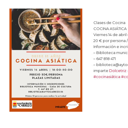
Clases de Cocina
COCINA ASIÁTICA
Viernes 14 de abril
20 € por persona /
Información e incr
– Biblioteca munic
– 647 818 471
– biblioteca@ayto
imparte
Dolcetriz
#cocinasiática
#co