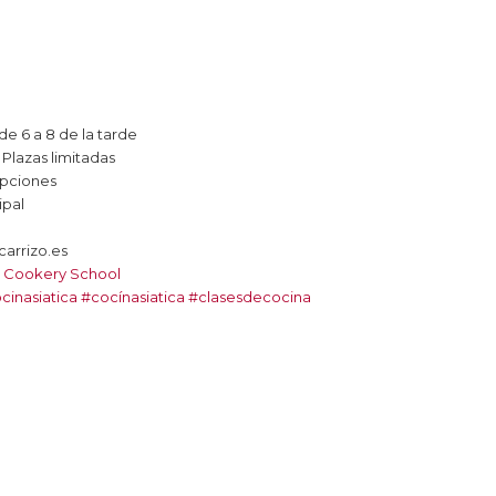
 de 6 a 8 de la tarde
 Plazas limitadas
ipciones
ipal
carrizo.es
 · Cookery School
cinasiatica
#cocínasiatica
#clasesdecocina