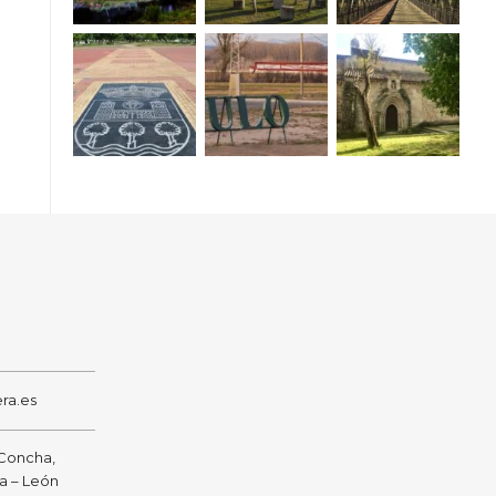
ra.es
 Concha,
ra – León