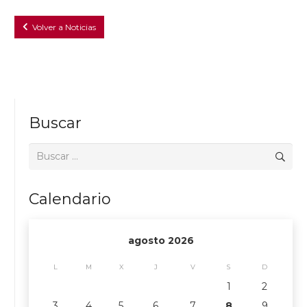
Volver a Noticias
Buscar
Buscar:
Calendario
agosto 2026
L
M
X
J
V
S
D
1
2
3
4
5
6
7
8
9