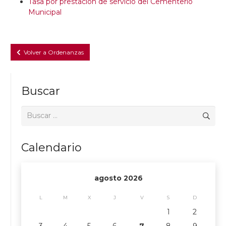
Tasa por prestación de servicio del Cementerio
Municipal
Volver a Ordenanzas
Buscar
Buscar:
Calendario
agosto 2026
L
M
X
J
V
S
D
1
2
3
4
5
6
7
8
9