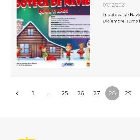
07/12/2021
Ludoteca de Navida
Diciembre. Turno II
1
…
25
26
27
28
29