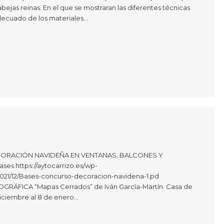
bejas reinas. En el que se mostraran las diferentes técnicas
decuado de los materiales…
ORACIÓN NAVIDEÑA EN VENTANAS, BALCONES Y
es https://aytocarrizo.es/wp-
021/12/Bases-concurso-decoracion-navidena-1.pd
RÁFICA “Mapas Cerrados” de Iván García-Martín. Casa de
diciembre al 8 de enero…