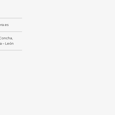
ra.es
 Concha,
ra – León