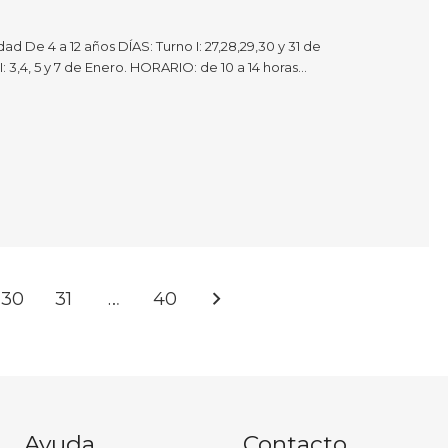
d De 4 a 12 años DÍAS: Turno I: 27,28,29,30 y 31 de
: 3,4, 5 y 7 de Enero. HORARIO: de 10 a 14 horas…
30
31
…
40
Ayuda
Contacto